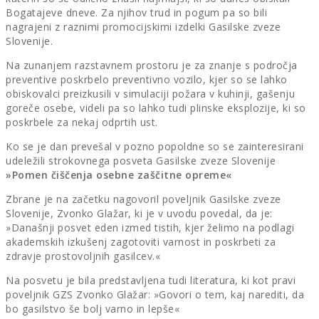
Bogatajeve dneve. Za njihov trud in pogum pa so bili
nagrajeni z raznimi promocijskimi izdelki Gasilske zveze
Slovenije.
Na zunanjem razstavnem prostoru je za znanje s področja
preventive poskrbelo preventivno vozilo, kjer so se lahko
obiskovalci preizkusili v simulaciji požara v kuhinji, gašenju
goreče osebe, videli pa so lahko tudi plinske eksplozije, ki so
poskrbele za nekaj odprtih ust.
Ko se je dan prevešal v pozno popoldne so se zainteresirani
udeležili strokovnega posveta Gasilske zveze Slovenije
»Pomen čiščenja osebne zaščitne opreme«
Zbrane je na začetku nagovoril poveljnik Gasilske zveze
Slovenije, Zvonko Glažar, ki je v uvodu povedal, da je:
»Današnji posvet eden izmed tistih, kjer želimo na podlagi
akademskih izkušenj zagotoviti varnost in poskrbeti za
zdravje prostovoljnih gasilcev.«
Na posvetu je bila predstavljena tudi literatura, ki kot pravi
poveljnik GZS Zvonko Glažar: »Govori o tem, kaj narediti, da
bo gasilstvo še bolj varno in lepše«