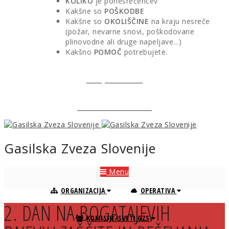
KOLIKO
je ponesrečencev
Kakšne so
POŠKODBE
Kakšne so
OKOLIŠČINE
na kraju nesreče
(požar, nevarne snovi, poškodovane
plinovodne ali druge napeljave...)
Kakšno
POMOČ
potrebujete.
REVIJA GASILEC
SPLETNA TRGOVINA
Gasilska Zveza Slovenije
Pojdi
Menu
ORGANIZACIJA
OPERATIVA
2. DAN NA BOGATAJEVIH
KOMISIJE/SVETI GZS