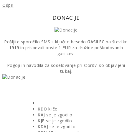
Odpri
DONACIJE
Pošljite sporočilo SMS s ključno besedo
GASILEC
na številko
1919
in prispevali boste 1 EUR za družine poškodovanih
gasilcev.
Pogoji in navodila za sodelovanje pri storitvi so objavljeni
tukaj
.
Kaj reči ko kličete 112:
KDO
kliče
KAJ
se je zgodilo
KJE
se je zgodilo
KDAJ
se je zgodilo