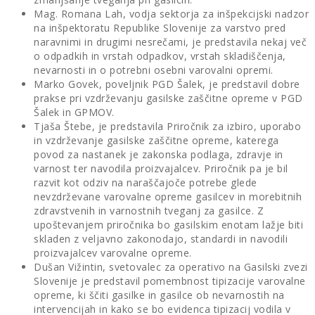
Mag. Romana Lah, vodja sektorja za inšpekcijski nadzor
na inšpektoratu Republike Slovenije za varstvo pred
naravnimi in drugimi nesrečami, je predstavila nekaj več
o odpadkih in vrstah odpadkov, vrstah skladiščenja,
nevarnosti in o potrebni osebni varovalni opremi.
Marko Govek, poveljnik PGD Šalek, je predstavil dobre
prakse pri vzdrževanju gasilske zaščitne opreme v PGD
Šalek in GPMOV.
Tjaša Štebe, je predstavila Priročnik za izbiro, uporabo
in vzdrževanje gasilske zaščitne opreme, katerega
povod za nastanek je zakonska podlaga, zdravje in
varnost ter navodila proizvajalcev. Priročnik pa je bil
razvit kot odziv na naraščajoče potrebe glede
nevzdrževane varovalne opreme gasilcev in morebitnih
zdravstvenih in varnostnih tveganj za gasilce. Z
upoštevanjem priročnika bo gasilskim enotam lažje biti
skladen z veljavno zakonodajo, standardi in navodili
proizvajalcev varovalne opreme.
Dušan Vižintin, svetovalec za operativo na Gasilski zvezi
Slovenije je predstavil pomembnost tipizacije varovalne
opreme, ki ščiti gasilke in gasilce ob nevarnostih na
intervencijah in kako se bo evidenca tipizacij vodila v