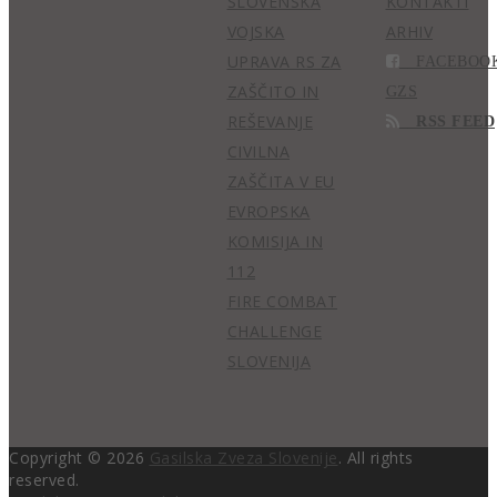
SLOVENSKA
KONTAKTI
VOJSKA
ARHIV
UPRAVA RS ZA
__FACEBOO
ZAŠČITO IN
GZS
REŠEVANJE
__RSS FEED
CIVILNA
ZAŠČITA V EU
EVROPSKA
KOMISIJA IN
112
FIRE COMBAT
CHALLENGE
SLOVENIJA
Copyright © 2026
Gasilska Zveza Slovenije
. All rights
reserved.