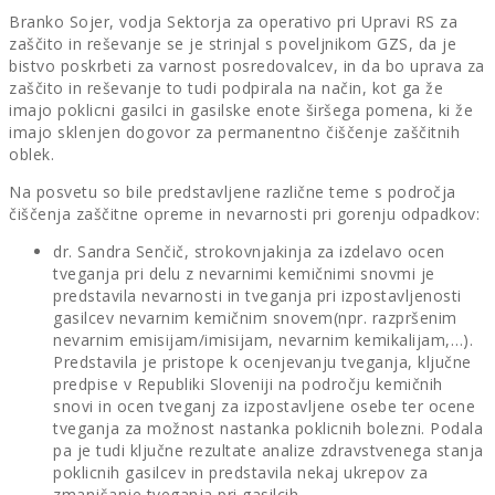
Branko Sojer, vodja Sektorja za operativo pri Upravi RS za
zaščito in reševanje se je strinjal s poveljnikom GZS, da je
bistvo poskrbeti za varnost posredovalcev, in da bo uprava za
zaščito in reševanje to tudi podpirala na način, kot ga že
imajo poklicni gasilci in gasilske enote širšega pomena, ki že
imajo sklenjen dogovor za permanentno čiščenje zaščitnih
oblek.
Na posvetu so bile predstavljene različne teme s področja
čiščenja zaščitne opreme in nevarnosti pri gorenju odpadkov:
dr. Sandra Senčič, strokovnjakinja za izdelavo ocen
tveganja pri delu z nevarnimi kemičnimi snovmi je
predstavila nevarnosti in tveganja pri izpostavljenosti
gasilcev nevarnim kemičnim snovem(npr. razpršenim
nevarnim emisijam/imisijam, nevarnim kemikalijam,…).
Predstavila je pristope k ocenjevanju tveganja, ključne
predpise v Republiki Sloveniji na področju kemičnih
snovi in ocen tveganj za izpostavljene osebe ter ocene
tveganja za možnost nastanka poklicnih bolezni. Podala
pa je tudi ključne rezultate analize zdravstvenega stanja
poklicnih gasilcev in predstavila nekaj ukrepov za
zmanjšanje tveganja pri gasilcih.