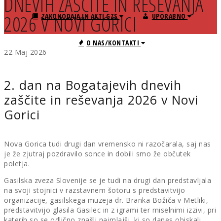
DNEVIH ZAŠČITE IN REŠEVANJA
2026 V NOVI GORICI
ZAKONODAJA IN AKTI GZS
UPORABNO
O NAS/KONTAKTI
22
Maj
2026
2. dan na Bogatajevih dnevih
zaščite in reševanja 2026 v Novi
Gorici
Nova Gorica tudi drugi dan vremensko ni razočarala, saj nas
je že zjutraj pozdravilo sonce in dobili smo že občutek
poletja.
Gasilska zveza Slovenije se je tudi na drugi dan predstavljala
na svoji stojnici v razstavnem šotoru s predstavitvijo
organizacije, gasilskega muzeja dr. Branka Božiča v Metliki,
predstavitvijo glasila Gasilec in z igrami ter miselnimi izzivi, pri
katerih so se odlično znašli najmlajši, ki so danes obiskali