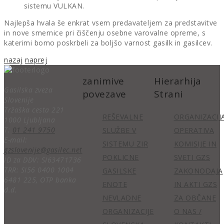
sistemu VULKAN.
Najlepša hvala še enkrat vsem predavateljem za predstavitve
in nove smernice pri čiščenju osebne varovalne opreme, s
katerimi bomo poskrbeli za boljšo varnost gasilk in gasilcev.
nazaj
naprej
zanimive
Hierarhija
Gasilska zveza
povezave
Strani
Slovenije
Tržaška cesta 221
REŠEVALNE
ORGANIZACIJ
1000 Ljubljana
T:
01 241 9750
SLUŽBE V
OPERATIVA
E-mail:
SISTEMU ZIR
KOMISIJE IN
gzslovenije@gasilec.net
POKLICNE
SVETI GZS
ID za DDV: SI63471736
TRR: SI56 0400 1004
GASILSKE
ZAKONODAJA
6481 225, OTP banka
ENOTE
IN AKTI GZS
d.d.
NEVLADNE
ZA OBČANE
ORGANIZACIJE
O NAS /